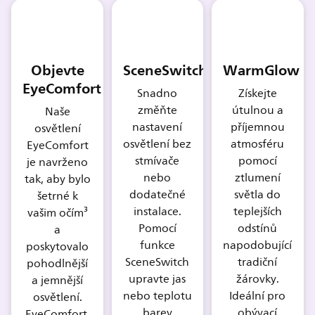
Objevte
SceneSwitch
WarmGlow
EyeComfort
Snadno
Získejte
změňte
útulnou a
Naše
nastavení
příjemnou
osvětlení
osvětlení bez
atmosféru
EyeComfort
stmívače
pomocí
je navrženo
nebo
ztlumení
tak, aby bylo
dodatečné
světla do
šetrné k
instalace.
teplejších
vašim očím³
Pomocí
odstínů
a
funkce
napodobující
poskytovalo
SceneSwitch
tradiční
pohodlnější
upravte jas
žárovky.
a jemnější
nebo teplotu
Ideální pro
osvětlení.
barev
obývací
EyeComfort