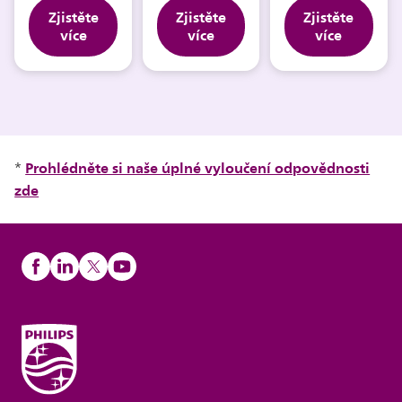
Zjistěte
Zjistěte
Zjistěte
více
více
více
Prohlédněte si naše úplné vyloučení odpovědnosti
*
zde