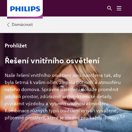
Domácnost
Prohlížet
Řešení vnitřního osvětlení
Naše řešení vnitřního osvětlení jsou navržena tak, aby
byla šetrná k vašim očím, zlepšila pohodlí a atmosféru
vašeho domova. Správné osvětlení dokáže proměnit
jakýkoli prostor, zdůraznit architektonické detaily,
zvýraznit výzdobu a vytvořit útulnou atmosféru.
Kombinace různých typů osvětlení vytváří vyvážené,
3,9
příjemné prostředí, které je ideální pro každý domov.