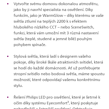
Vytvořte svému domovu dokonalou atmosféru,
jako by ji navrhl specialista na osvětlení. Díky
funkcím, jako je WarmGlow – díky kterému se vaše
světla ztlumí na teplých 2200 k s efektem
hlubokého nízkého CCT – nebo SceneSwitch,
funkci, která vám umožní mít 3 různá nastavení
světla (teplé, studené a jemné bílé) pouhým
pohybem spínače.
Stylová světla, která ladí s designem vašeho
pokoje, díky široké škále atraktivních svítidel, která
se hodí do každé domácnosti. Ať už potřebujete
stropní svítidlo nebo bodová světla, máme spoustu
možností, které odpovídají vašemu konkrétnímu
stylu.
Řešení Philips LED pro osvětlení, které je šetrné k
očím díky systému Eyecomfort³, který poskytuje
pohodlnější a šetrnější osvětlení. Odstraňuje