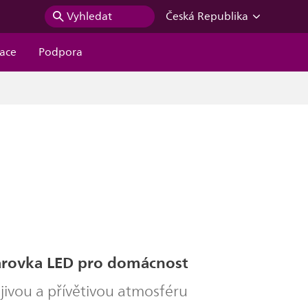
Vyhledat
Česká Republika
race
Podpora
árovka LED pro domácnost
jivou a přívětivou atmosféru