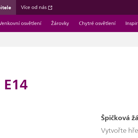
itele
Více od nás
Venkovní osvětlení
Žárovky
Chytré osvětlení
Inspi
5 E14
Špičková ž
Vytvořte hře