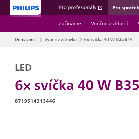
Pro spotřeb
Pro profesionály
Začínáme
Vnitřní osvětlení
6× svíčka 40 W B35 E14
Domácnost
Vyberte žárovku
LED
6× svíčka 40 W B3
8719514313446