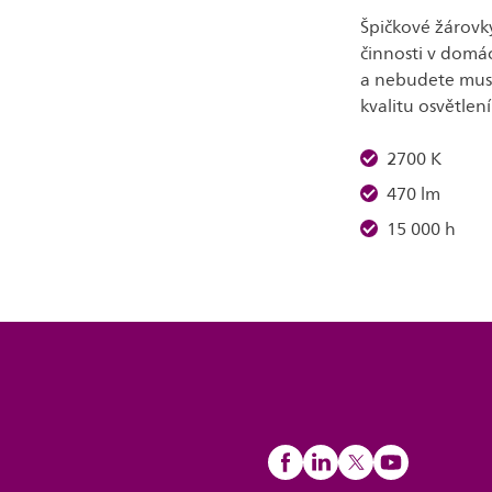
Špičkové žárovky
činnosti v domác
a nebudete muset
kvalitu osvětlení
2700 K
470 lm
15 000 h