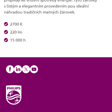
přispívají ke snížení spotřeby energie. Tyto žárovky
s čistým a elegantním provedením jsou ideální
náhradou tradičních matných žárovek.
2700 K
220 lm
15 000 h