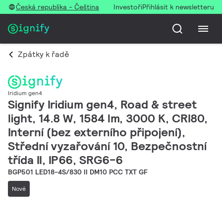
Česká republika - Čeština
Investoři
Přihlásit k newsletteru
Zpátky k řadě
Iridium gen4
Signify Iridium gen4, Road & street
light, 14.8 W, 1584 lm, 3000 K, CRI80,
Interní (bez externího připojení),
Střední vyzařování 10, Bezpečnostní
třída II, IP66, SRG6-6
BGP501 LED18-4S/830 II DM10 PCC TXT GF
Nové