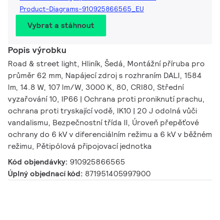
Product-Diagrams-910925866565_EU
Vybrat a stáhnout
Popis výrobku
Road & street light, Hliník, Šedá, Montážní příruba pro
průměr 62 mm, Napájecí zdroj s rozhraním DALI, 1584
lm, 14.8 W, 107 lm/W, 3000 K, 80, CRI80, Střední
vyzařování 10, IP66 | Ochrana proti proniknutí prachu,
ochrana proti tryskající vodě, IK10 | 20 J odolná vůči
vandalismu, Bezpečnostní třída II, Úroveň přepěťové
ochrany do 6 kV v diferenciálním režimu a 6 kV v běžném
režimu, Pětipólová připojovací jednotka
Kód objendávky:
910925866565
Úplný objednací kód:
871951405997900