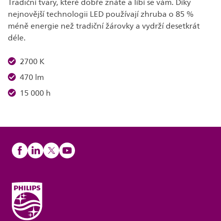
Tradiční tvary, které dobře znáte a líbí se vám. Díky
nejnovější technologii LED používají zhruba o 85 %
méně energie než tradiční žárovky a vydrží desetkrát
déle.
2700 K
470 lm
15 000 h