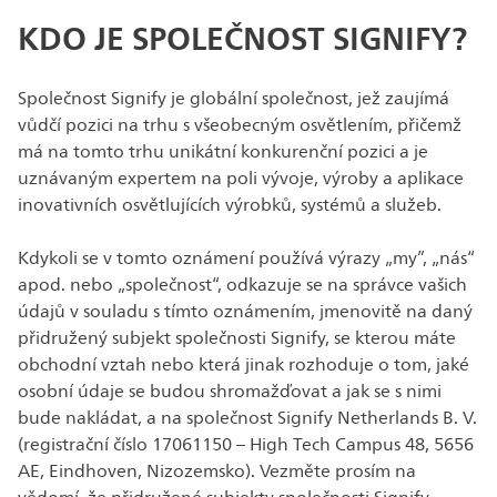
KDO JE SPOLEČNOST SIGNIFY?
Společnost Signify je globální společnost, jež zaujímá
vůdčí pozici na trhu s všeobecným osvětlením, přičemž
má na tomto trhu unikátní konkurenční pozici a je
uznávaným expertem na poli vývoje, výroby a aplikace
inovativních osvětlujících výrobků, systémů a služeb.
Kdykoli se v tomto oznámení používá výrazy „my”, „nás“
apod. nebo „společnost“, odkazuje se na správce vašich
údajů v souladu s tímto oznámením, jmenovitě na daný
přidružený subjekt společnosti Signify, se kterou máte
obchodní vztah nebo která jinak rozhoduje o tom, jaké
osobní údaje se budou shromažďovat a jak se s nimi
bude nakládat, a na společnost Signify Netherlands B. V.
(registrační číslo 17061150 – High Tech Campus 48, 5656
AE, Eindhoven, Nizozemsko). Vezměte prosím na