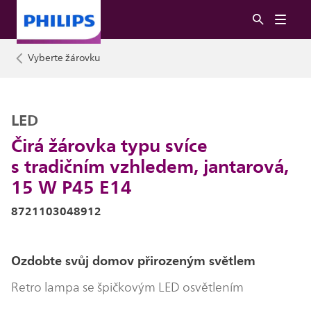
Vyberte žárovku
LED
Čirá žárovka typu svíce
s tradičním vzhledem, jantarová,
15 W P45 E14
8721103048912
Ozdobte svůj domov přirozeným světlem
Retro lampa se špičkovým LED osvětlením