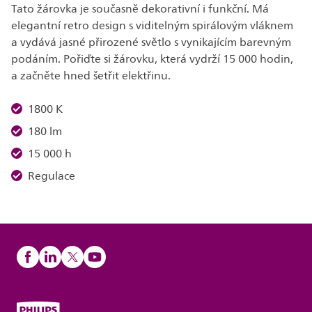
Tato žárovka je současně dekorativní i funkční. Má
elegantní retro design s viditelným spirálovým vláknem
a vydává jasné přirozené světlo s vynikajícím barevným
podáním. Pořiďte si žárovku, která vydrží 15 000 hodin,
a začněte hned šetřit elektřinu.
1800 K
180 lm
15 000 h
Regulace