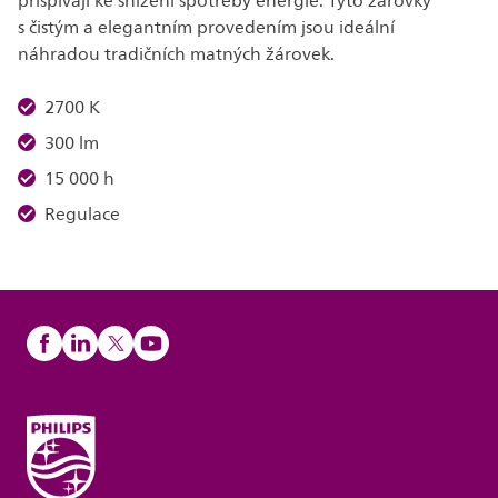
přispívají ke snížení spotřeby energie. Tyto žárovky
s čistým a elegantním provedením jsou ideální
náhradou tradičních matných žárovek.
2700 K
300 lm
15 000 h
Regulace