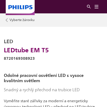
Vyberte žárovku
LED
LEDtube EM T5
8720169308923
Odolné pracovní osvětlení LED s vysoce
kvalitním světlem
Snadný a rychlý přechod na trubice LED
Vyměňte staré zářivky za moderní a energeticky
úspornou technologii LED – přechod na LED trubice