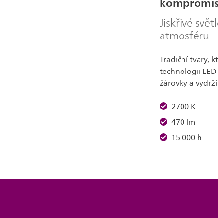
kompromi
Jiskřivé svět
atmosféru
Tradiční tvary, k
technologii LED
žárovky a vydrží
2700 K
470 lm
15 000 h