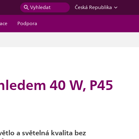
Vyhledat
Česká Republika
race
Podpora
zhledem 40 W, P45
větlo a světelná kvalita bez