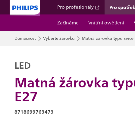
Pro spotřeb
Pro profesionály
Začínáme
Vnitřní osvětlení
Matná žárovka typu svíce
Domácnost
Vyberte žárovku
LED
Matná žárovka typu
E27
8718699763473