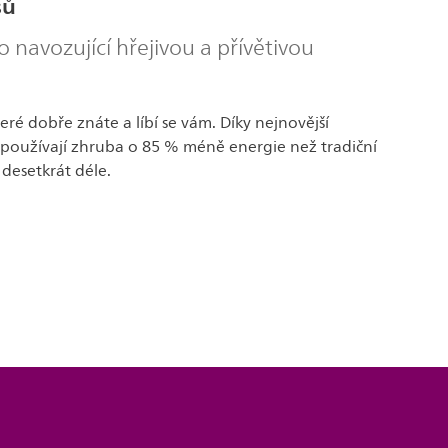
sů
lo navozující hřejivou a přívětivou
teré dobře znáte a líbí se vám. Díky nejnovější
 používají zhruba o 85 % méně energie než tradiční
 desetkrát déle.