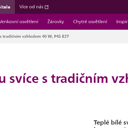
itele
Více od nás
Venkovní osvětlení
Žárovky
Chytré osvětlení
Inspi
 s tradičním vzhledem 40 W, P45 E27
 svíce s tradičním v
Teplé bílé s