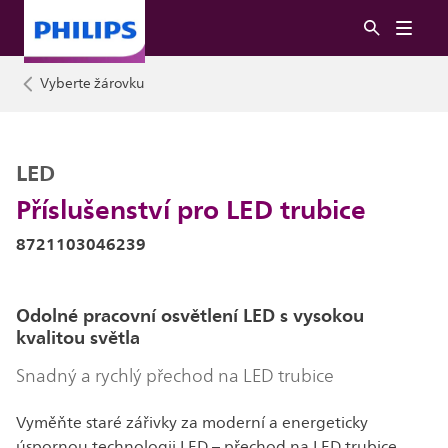
Vyberte žárovku
LED
Příslušenství pro LED trubice
8721103046239
Odolné pracovní osvětlení LED s vysokou
kvalitou světla
Snadný a rychlý přechod na LED trubice
Vyměňte staré zářivky za moderní a energeticky
úspornou technologii LED – přechod na LED trubice