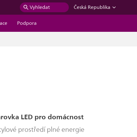
Vyhledat
Česká Republika
race
Podpora
árovka LED pro domácnost
stylové prostředí plné energie