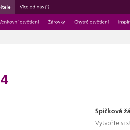
itele
Více od nás
Venkovní osvětlení
Žárovky
Chytré osvětlení
Inspi
14
Špičková ž
Vytvořte si 