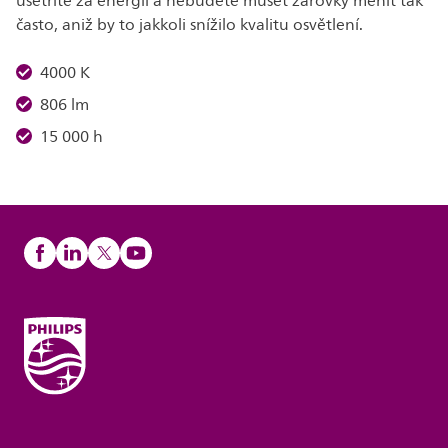
ušetříte za energii a nebudete muset žárovky měnit tak
často, aniž by to jakkoli snížilo kvalitu osvětlení.
4000 K
806 lm
15 000 h