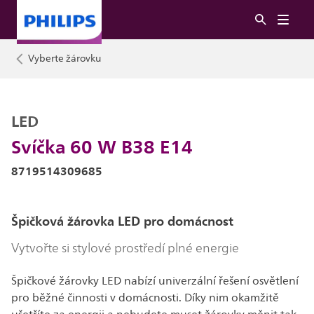
Vyberte žárovku
LED
Svíčka 60 W B38 E14
8719514309685
Špičková žárovka LED pro domácnost
Vytvořte si stylové prostředí plné energie
Špičkové žárovky LED nabízí univerzální řešení osvětlení
pro běžné činnosti v domácnosti. Díky nim okamžitě