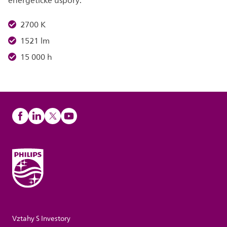
energetické úspory.
2700 K
1521 lm
15 000 h
Vztahy S Investory