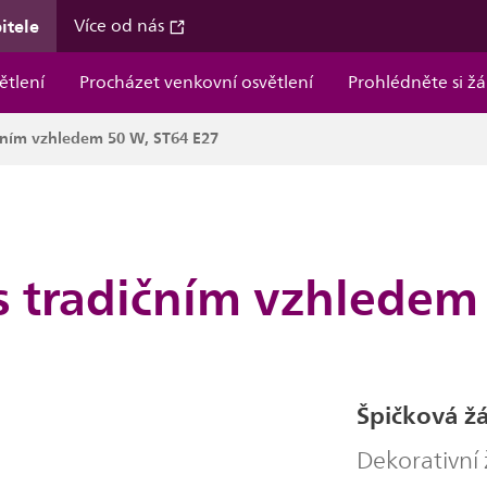
itele
Více od nás
ětlení
Procházet venkovní osvětlení
Prohlédněte si ž
ičním vzhledem 50 W, ST64 E27
s tradičním vzhledem
Špičková ž
Dekorativní 