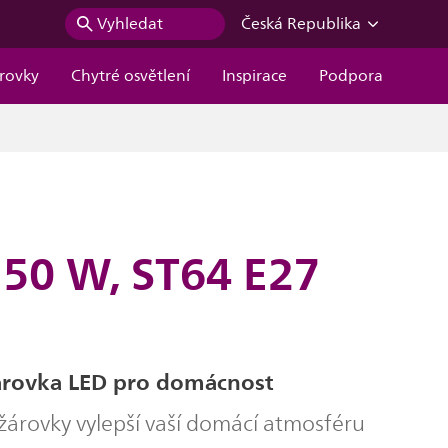
Vyhledat
Česká Republika
árovky
Chytré osvětlení
Inspirace
Podpora
 50 W, ST64 E27
árovka LED pro domácnost
žárovky vylepší vaší domácí atmosféru