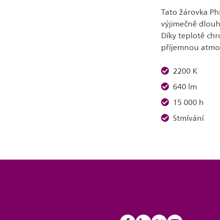
Tato žárovka Phi
výjimečně dlouh
Díky teplotě ch
příjemnou atmo
2200 K
640 lm
15 000 h
Stmívání