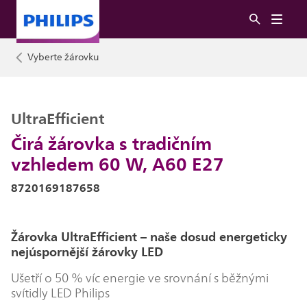
Vyberte žárovku
UltraEfficient
Čirá žárovka s tradičním
vzhledem 60 W, A60 E27
8720169187658
Žárovka UltraEfficient – naše dosud energeticky
nejúspornější žárovky LED
Ušetří o 50 % víc energie ve srovnání s běžnými
svítidly LED Philips