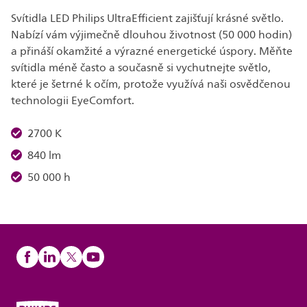
Svítidla LED Philips UltraEfficient zajišťují krásné světlo.
Nabízí vám výjimečně dlouhou životnost (50 000 hodin)
a přináší okamžité a výrazné energetické úspory. Měňte
svítidla méně často a současně si vychutnejte světlo,
které je šetrné k očím, protože využívá naši osvědčenou
technologii EyeComfort.
2700 K
840 lm
50 000 h