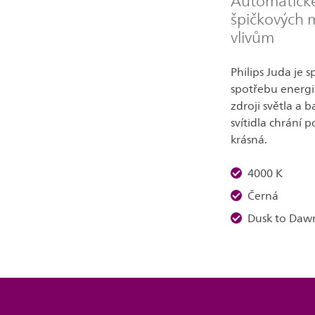
Automatické 
špičkových 
vlivům
Philips Juda je s
spotřebu energi
zdroji světla a
svítidla chrání
krásná.
4000 K
Černá
Dusk to Dawn