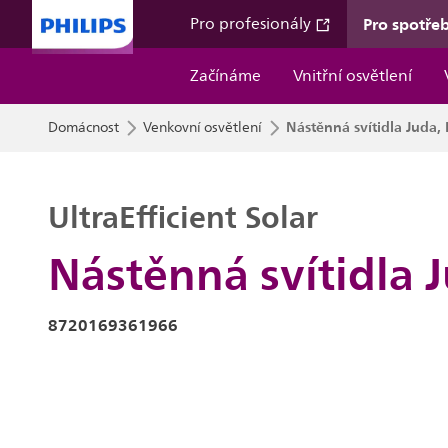
Pro spotřeb
Pro profesionály
Začínáme
Vnitřní osvětlení
Nástěnná svítidla Juda, 
Domácnost
Venkovní osvětlení
UltraEfficient Solar
Nástěnná svítidla J
8720169361966