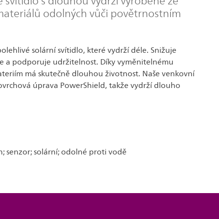
svítidlo s dlouhou výdrží vyrobené ze
materiálů odolných vůči povětrnostním
polehlivé solární svítidlo, které vydrží déle. Snižuje
e a podporuje udržitelnost. Díky vyměnitelnému
 bateriím má skutečně dlouhou životnost. Naše venkovní
 povrchová úprava PowerShield, takže vydrží dlouho
; senzor; solární; odolné proti vodě