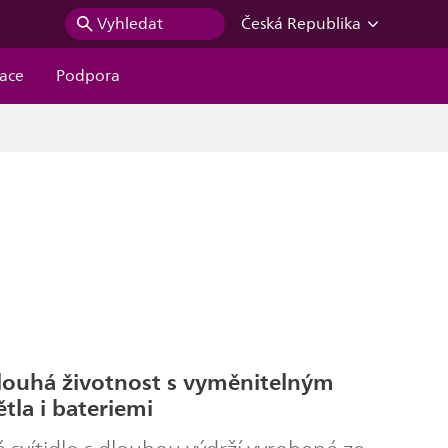
Vyhledat
Česká Republika
race
Podpora
louhá životnost s vyměnitelným
tla i bateriemi