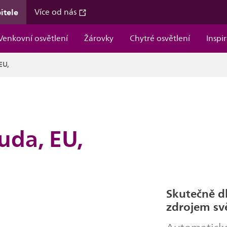
itele
Více od nás
Venkovní osvětlení
Žárovky
Chytré osvětlení
Inspi
EU,
uda, EU,
Skutečně d
zdrojem svě