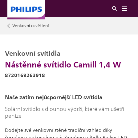
Venkovní osvětlení
Venkovní svítidla
Nástěnné svítidlo Camill 1,4 W
8720169263918
Naše zatím nejúspornější LED svítidla
Solární svítidlo s dlouhou výdrží, které vám ušetří
peníze
Dodejte své venkovní stěně tradiční vzhled díky
černému venkovnímu nástěnnému svítidlu Philips LED.