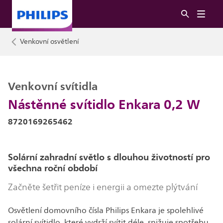
Venkovní osvětlení
Venkovní svítidla
Nástěnné svítidlo Enkara 0,2 W
8720169265462
Solární zahradní světlo s dlouhou životností pro
všechna roční období
Začněte šetřit peníze i energii a omezte plýtvání
Osvětlení domovního čísla Philips Enkara je spolehlivé
solární svítidlo, které vydrží svítit déle, snižuje spotřebu