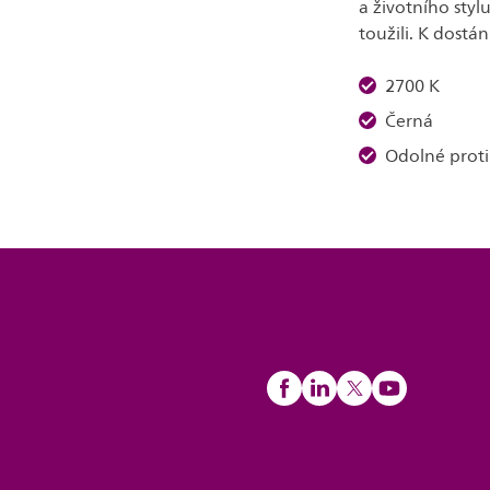
a životního styl
toužili. K dostá
2700 K
Černá
Odolné proti