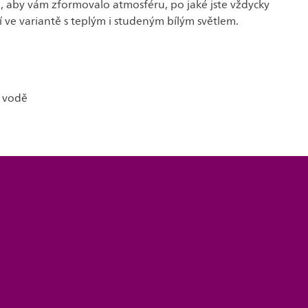
u, aby vám zformovalo atmosféru, po jaké jste vždycky
ní ve variantě s teplým i studeným bílým světlem.
 vodě