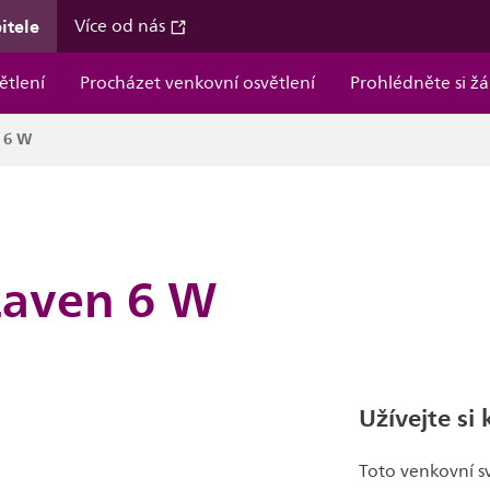
itele
Více od nás
ětlení
Procházet venkovní osvětlení
Prohlédněte si ž
n 6 W
Laven 6 W
Užívejte si
Toto venkovní sv