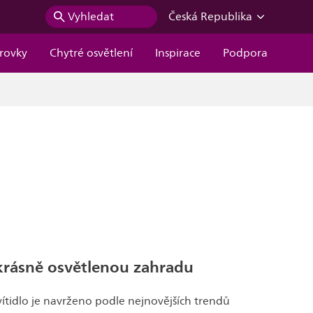
Vyhledat
Česká Republika
árovky
Chytré osvětlení
Inspirace
Podpora
 krásně osvětlenou zahradu
ítidlo je navrženo podle nejnovějších trendů